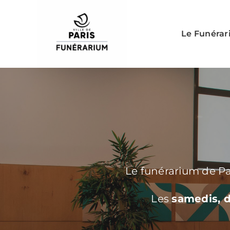
Skip
to
Le Funéra
content
Le funérarium de Pa
Les
samedis, d