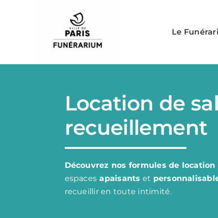
Skip
to
Le Funéra
content
Location de sa
recueillement
Découvrez nos formules de location 
espaces
apaisants
et
personnalisabl
recueillir en toute intimité.