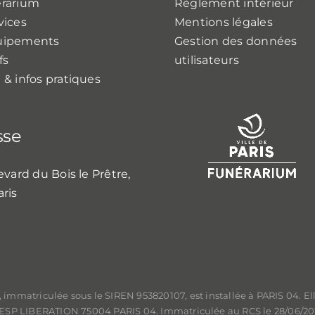
érarium
Règlement intérieur
vices
Mentions légales
uipements
Gestion des données
fs
utilisateurs
 & infos pratiques
sse
evard du Bois le Prêtre,
aris
, immatriculée sous le SIREN 953820107, est installée à PARIS 04. Ell
LE ESP LIBERATION 75004 PARIS 04. Immatriculée au RCS le 28/06/2