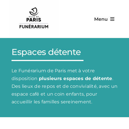
Skip
to
Menu
content
Le Funérarium
Espaces détente
Nos services
Le Funérarium de Paris met à votre
Nos équipements
disposition
plusieurs espaces de détente
.
Des lieux de repos et de convivialité, avec un
Nos tarifs
espace café et un coin enfants, pour
accueillir les familles sereinement.
Contact & infos pratiques