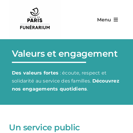
Skip
to
Menu
content
Le Funérarium
Valeurs et engagement
Nos services
Des valeurs fortes
: écoute, respect et
Nos équipements
solidarité au service des familles.
Découvrez
nos engagements quotidiens
.
Nos tarifs
Contact & infos pratiques
Un service public