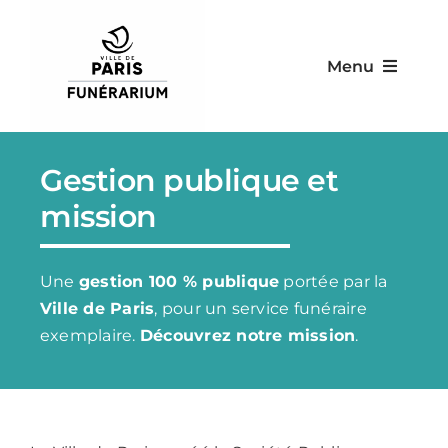
Skip
to
Menu
content
Le Funérarium
Gestion publique et
Nos services
mission
Nos équipements
Une
gestion 100 % publique
portée par la
Ville de Paris
, pour un service funéraire
Nos tarifs
exemplaire.
Découvrez notre mission
.
Contact & infos pratiques